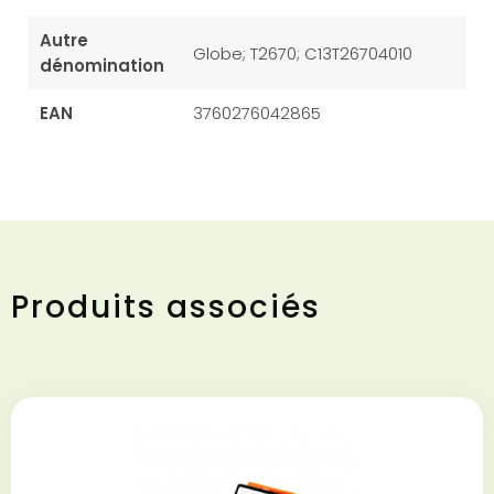
Autre
Globe; T2670; C13T26704010
dénomination
EAN
3760276042865
Produits associés