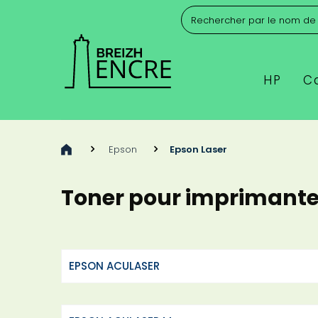
HP
C
>
Epson
>
Epson Laser
Toner pour imprimante
EPSON ACULASER