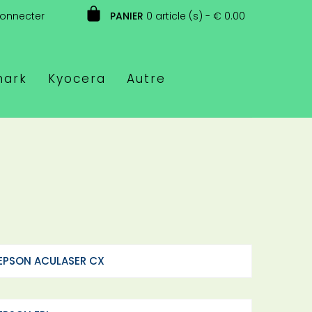
connecter
PANIER
0 article (s) - € 0.00
mark
Kyocera
Autre
EPSON ACULASER CX