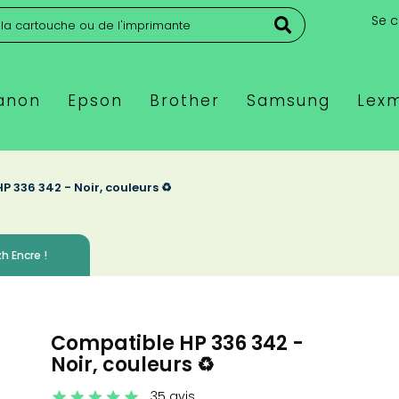
Se 
anon
Epson
Brother
Samsung
Lex
 336 342 - Noir, couleurs ♻️
h Encre !
Compatible HP 336 342 -
Noir, couleurs ♻️
35 avis