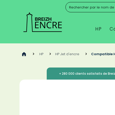
HP
C
>
HP
>
HP Jet d'encre
>
Compatible HP
+ 280 000 clients satisfaits de Breiz