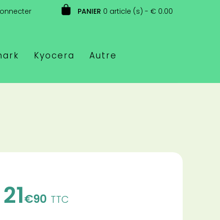
connecter
PANIER
0 article (s) - € 0.00
mark
Kyocera
Autre
21
€90
TTC