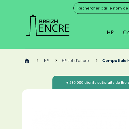
HP
C
>
HP
>
HP Jet d'encre
>
Compatible HP
+ 280 000 clients satisfaits de Breiz