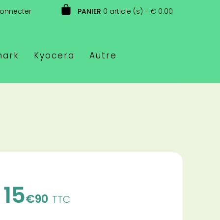
connecter
PANIER
0 article (s) - € 0.00
mark
Kyocera
Autre
15
€90
TTC