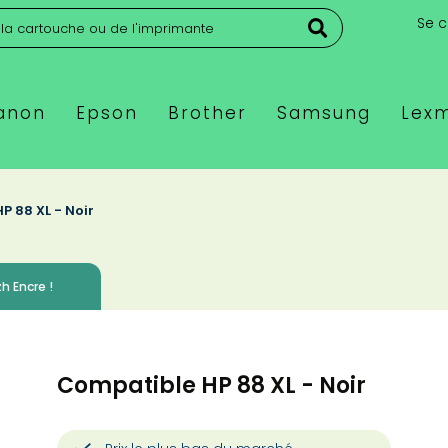
Se 
anon
Epson
Brother
Samsung
Lex
 88 XL - Noir️
h Encre !
Compatible HP 88 XL - Noir️