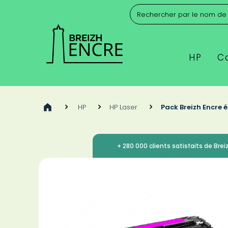
HP
C
>
HP
>
HP Laser
>
Pack Breizh Encre 
+ 280 000 clients satisfaits de Breiz