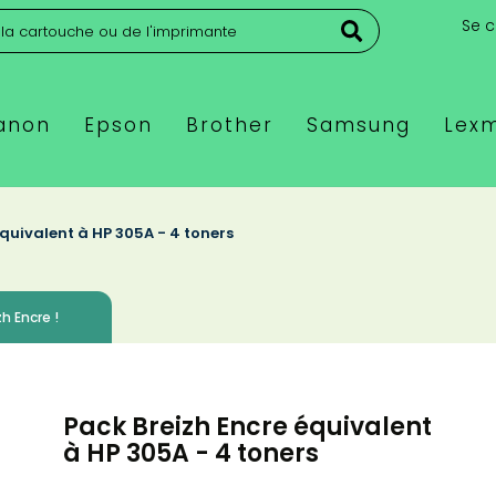
Se 
anon
Epson
Brother
Samsung
Lex
équivalent à HP 305A - 4 toners
h Encre !
Pack Breizh Encre équivalent
à HP 305A - 4 toners