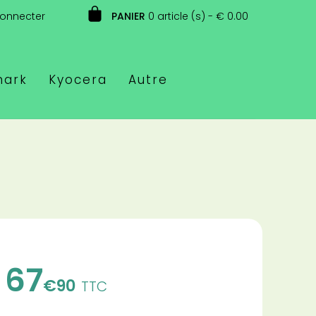
connecter
PANIER
0 article (s) - € 0.00
mark
Kyocera
Autre
67
€90
TTC