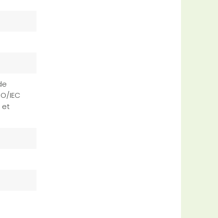
de
SO/IEC
 et