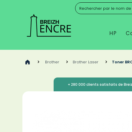
HP
C
>
Brother
>
Brother Laser
>
Toner BR
+ 280 000 clients satisfaits de Breiz