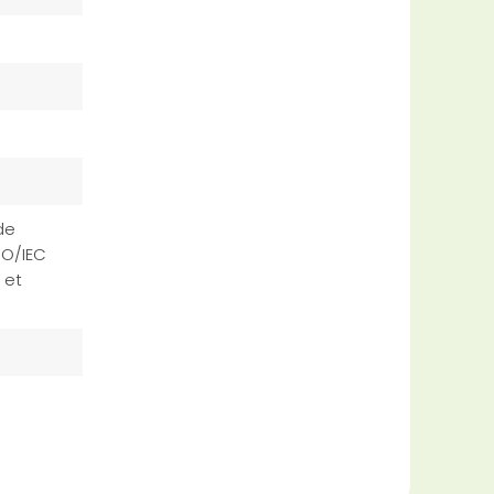
de
SO/IEC
 et