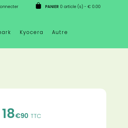
connecter
PANIER
0 article (s) - € 0.00
mark
Kyocera
Autre
18
€90
TTC