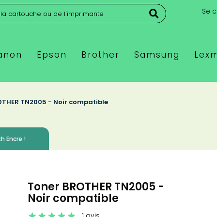
Se 
anon
Epson
Brother
Samsung
Lex
OTHER TN2005 - Noir compatible
h Encre !
Toner BROTHER TN2005 -
Noir compatible
1 avis