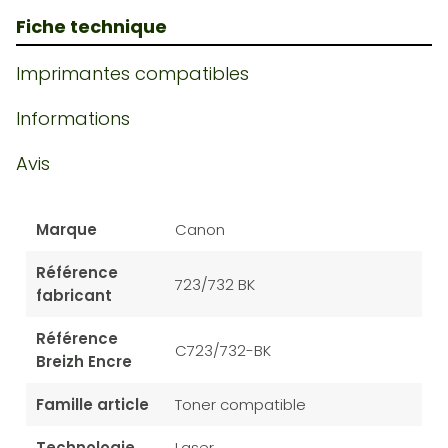
Fiche technique
Imprimantes compatibles
Informations
Avis
Marque
Canon
Référence
723/732 BK
fabricant
Référence
C723/732-BK
Breizh Encre
Famille article
Toner compatible
Technologie
Laser