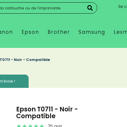
Se 
anon
Epson
Brother
Samsung
Lex
T0711 - Noir - Compatible
h Encre !
Epson T0711 - Noir -
Compatible
25 avis