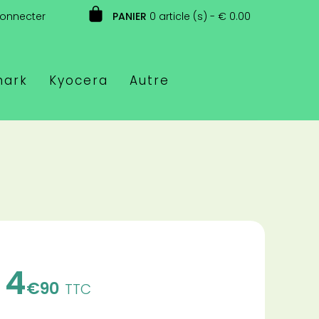
connecter
PANIER
0 article (s) - € 0.00
mark
Kyocera
Autre
4
€90
TTC