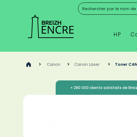
HP
C
>
Canon
>
Canon Laser
>
Toner CAN
+ 280 000 clients satisfaits de Breiz