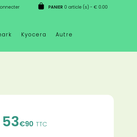
connecter
PANIER
0 article (s) - € 0.00
mark
Kyocera
Autre
53
€90
TTC