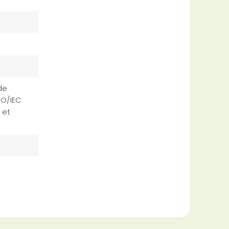
de
SO/IEC
 et