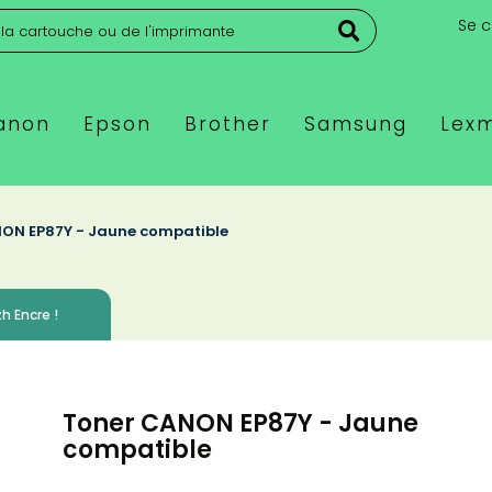
Se 
anon
Epson
Brother
Samsung
Lex
ON EP87Y - Jaune compatible
h Encre !
Toner CANON EP87Y - Jaune
compatible