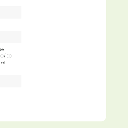
de
SO/IEC
 et