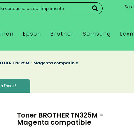
Se 
anon
Epson
Brother
Samsung
Lex
OTHER TN325M - Magenta compatible
h Encre !
Toner BROTHER TN325M -
Magenta compatible