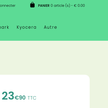
connecter
PANIER
0 article (s) - € 0.00
mark
Kyocera
Autre
23
€90
TTC