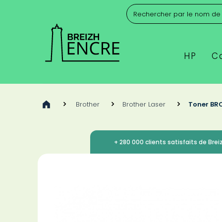
HP
C
>
Brother
>
Brother Laser
>
Toner BR
+ 280 000 clients satisfaits de Breiz